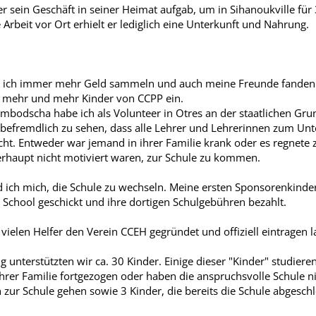
er sein Geschäft in seiner Heimat aufgab, um in Sihanoukville für
 Arbeit vor Ort erhielt er lediglich eine Unterkunft und Nahrung.
te ich immer mehr Geld sammeln und auch meine Freunde fanden I
n mehr und mehr Kinder von CCPP ein.
mbodscha habe ich als Volunteer in Otres an der staatlichen Gru
 befremdlich zu sehen, dass alle Lehrer und Lehrerinnen zum Un
cht. Entweder war jemand in ihrer Familie krank oder es regnete z
erhaupt nicht motiviert waren, zur Schule zu kommen.
d ich mich, die Schule zu wechseln. Meine ersten Sponsorenkinde
 School geschickt und ihre dortigen Schulgebühren bezahlt.
vielen Helfer den Verein CCEH gegründet und offiziell eintragen
.
unterstützten wir ca. 30 Kinder. Einige dieser "Kinder" studiere
hrer Familie fortgezogen oder haben die anspruchsvolle Schule n
h zur Schule gehen sowie 3 Kinder, die bereits die Schule abgesc