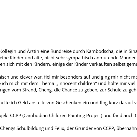
Kollegin und Ärztin eine Rundreise durch Kambodscha, die in Sih
leine Kinder und alte, nicht sehr sympathisch anmutende Männer
en sich mit den Kindern, einige der Kinder verkauften selbst gema
hisch und clever war, fiel mir besonders auf und ging mir nicht 
e ich mich mit dem Thema „Innocent children" und holte mir viel 
Jungen vom Strand, Cheng, die Chance zu geben, zur Schule zu geh
te ich Geld anstelle von Geschenken ein und flog kurz darauf 
rojekt CCPP (Cambodian Children Painting Project) und fand auch 
s Chengs Schulbildung und Felix, der Gründer von CCPP, übernahm