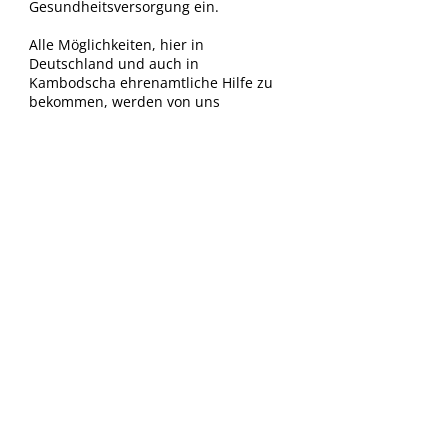
Gesundheitsversorgung ein.
Alle Möglichkeiten, hier in
Deutschland und auch in
Kambodscha ehrenamtliche Hilfe zu
bekommen, werden von uns
ausgeschöpft!
JETZT SPENDEN UND
HELFEN
Sparkasse Hilden Ratingen Velbert
IBAN: DE33
3345 0000 0042 1461
00
BIC: WELADED1VEL
Helfen Sie mit und unterstützen
Sie unsere Organisation, um den
Kindern und Familien in